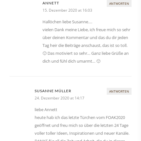
ANNETT
ANTWORTEN
15. Dezember 2020 at 16:03
Hallöchen liebe Susanne….
vielen Dank meine Liebe, ich freue mich so sehr
über deinen Kommentar und das du dir jeden
Tag heir die Beiträge anschaust, das ist so toll.
🙂 Das motiviert so sehr… Ganz liebe Grüße an
dich und fühl dich umarmt… 🙂
SUSANNE MÜLLER
ANTWORTEN
24. Dezember 2020 at 14:17
liebe Annett
heute hab ich das letzte Türchen vom FOAK2020
geöffnet und freu mich so über die letzten 24 Tage
voller toller Ideen, Inspirationen und neuer Kanäle.
DANKE für all die Zeit und Arbeit, die du in dieses