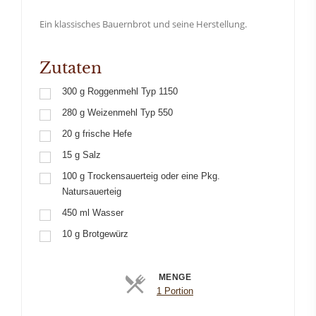
Ein klassisches Bauernbrot und seine Herstellung.
Zutaten
300
g
Roggenmehl Typ 1150
280
g
Weizenmehl Typ 550
20
g
frische Hefe
15
g
Salz
100
g
Trockensauerteig oder eine Pkg.
Natursauerteig
450
ml
Wasser
10
g
Brotgewürz
MENGE
Portionen
1 Portion