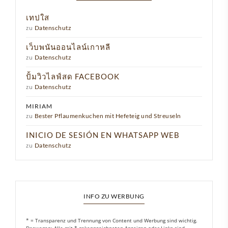
เทปใส
zu
Datenschutz
เว็บพนันออนไลน์เกาหลี
zu
Datenschutz
ปั้มวิวไลฟ์สด FACEBOOK
zu
Datenschutz
MIRIAM
zu
Bester Pflaumenkuchen mit Hefeteig und Streuseln
INICIO DE SESIÓN EN WHATSAPP WEB
zu
Datenschutz
INFO ZU WERBUNG
* = Transparenz und Trennung von Content und Werbung sind wichtig.
Deswegen: Alle mit * gekennzeichneten Anzeigen oder Links sind