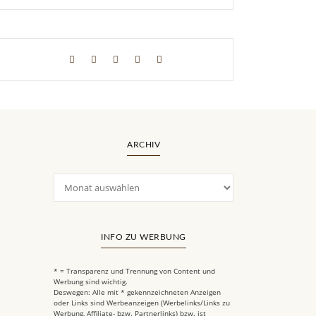
ARCHIV
INFO ZU WERBUNG
* = Transparenz und Trennung von Content und
Werbung sind wichtig.
Deswegen: Alle mit * gekennzeichneten Anzeigen
oder Links sind Werbeanzeigen (Werbelinks/Links zu
Werbung, Affiliate- bzw. Partnerlinks) bzw. ist