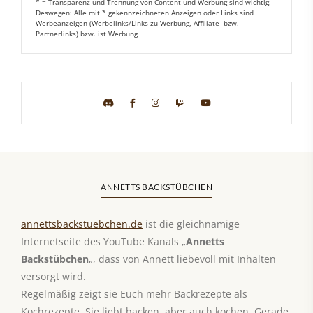
* = Transparenz und Trennung von Content und Werbung sind wichtig.
Deswegen: Alle mit * gekennzeichneten Anzeigen oder Links sind
Werbeanzeigen (Werbelinks/Links zu Werbung, Affiliate- bzw.
Partnerlinks) bzw. ist Werbung
ANNETTS BACKSTÜBCHEN
annettsbackstuebchen.de
ist die gleichnamige
Internetseite des YouTube Kanals „
Annetts
Backstübchen
„, dass von Annett liebevoll mit Inhalten
versorgt wird.
Regelmäßig zeigt sie Euch mehr Backrezepte als
Kochrezepte. Sie liebt backen, aber auch kochen. Gerade