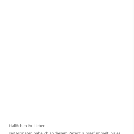
Hallöchen ihr Lieben…
seit Monaten habe ich an diesem Rezept rumgefummelt, bis es